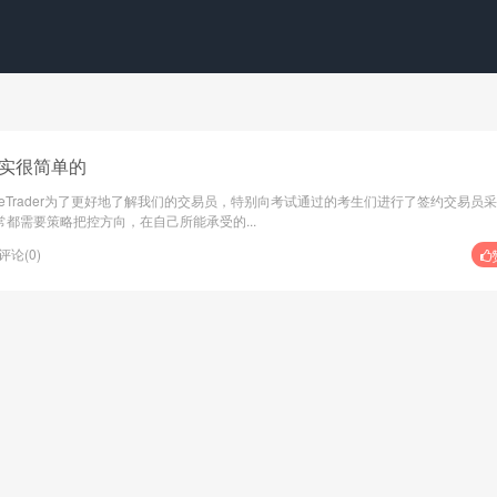
实很简单的
leTrader为了更好地了解我们的交易员，特别向考试通过的考生们进行了签约交易员
都需要策略把控方向，在自己所能承受的...
评论(0)