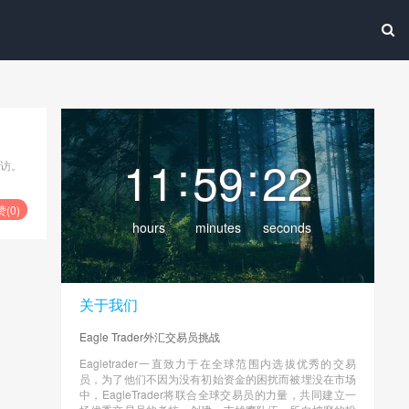
:
:
11
59
22
采访。
赞(
0
)
hours
minutes
seconds
关于我们
Eagle Trader外汇交易员挑战
Eagletrader一直致力于在全球范围内选拔优秀的交易
员，为了他们不因为没有初始资金的困扰而被埋没在市场
中，EagleTrader将联合全球交易员的力量，共同建立一