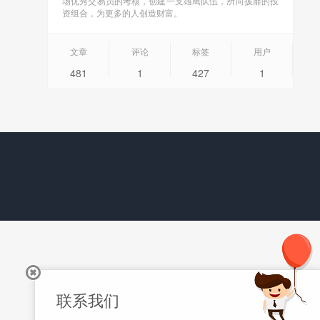
场优秀交易员的考核，创建一支雄鹰队伍，所向披靡的投
资组合，为更多的人创造财富。
文章
评论
标签
用户
481
1
427
1
联系我们