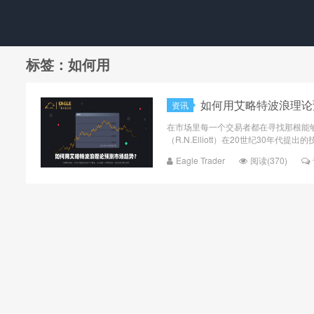
标签：如何用
如何用艾略特波浪理论
资讯
在市场里每一个交易者都在寻找那根能
（R.N.Elliott）在20世纪30年代
Eagle Trader
阅读(370)