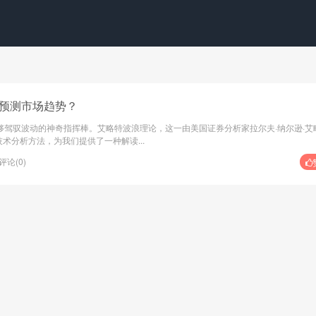
预测市场趋势？
够驾驭波动的神奇指挥棒。艾略特波浪理论，这一由美国证券分析家拉尔夫·纳尔逊·艾
提出的技术分析方法，为我们提供了一种解读...
评论(0)