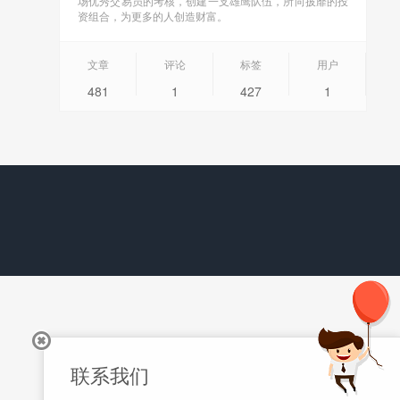
场优秀交易员的考核，创建一支雄鹰队伍，所向披靡的投
资组合，为更多的人创造财富。
文章
评论
标签
用户
481
1
427
1
联系我们