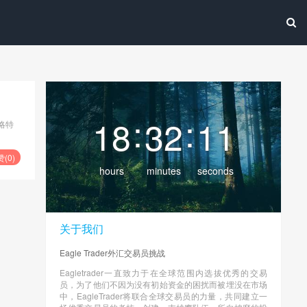
:
:
18
32
11
略特
赞(
0
)
hours
minutes
seconds
关于我们
Eagle Trader外汇交易员挑战
Eagletrader一直致力于在全球范围内选拔优秀的交易
员，为了他们不因为没有初始资金的困扰而被埋没在市场
中，EagleTrader将联合全球交易员的力量，共同建立一