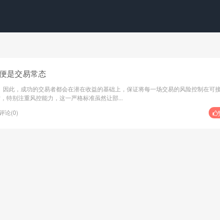
率便是交易常态
。因此，成功的交易者都会在潜在收益的基础上，保证将每一场交易的风险控制在可
员时，特别注重风控能力，这一严格标准虽然让部...
评论(0)