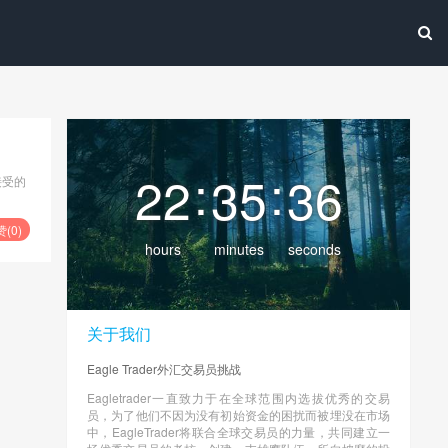
:
:
22
35
36
接受的
赞(
0
)
hours
minutes
seconds
关于我们
Eagle Trader外汇交易员挑战
Eagletrader一直致力于在全球范围内选拔优秀的交易
员，为了他们不因为没有初始资金的困扰而被埋没在市场
中，EagleTrader将联合全球交易员的力量，共同建立一