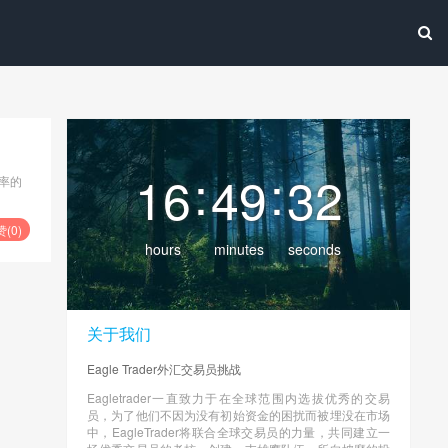
:
:
16
49
32
率的
赞(
0
)
hours
minutes
seconds
关于我们
Eagle Trader外汇交易员挑战
Eagletrader一直致力于在全球范围内选拔优秀的交易
员，为了他们不因为没有初始资金的困扰而被埋没在市场
中，EagleTrader将联合全球交易员的力量，共同建立一