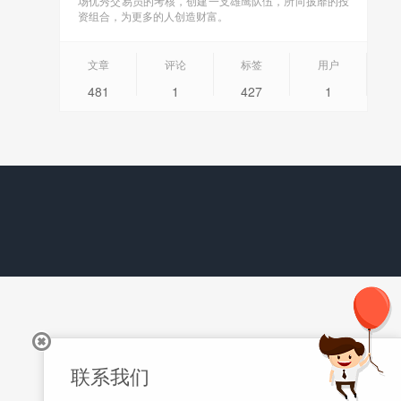
场优秀交易员的考核，创建一支雄鹰队伍，所向披靡的投
资组合，为更多的人创造财富。
文章
评论
标签
用户
481
1
427
1
联系我们