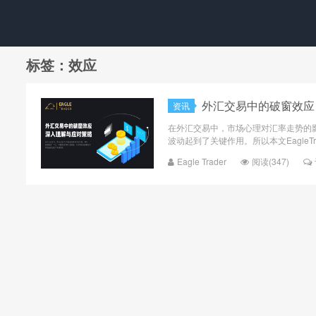
标签：效应
​外汇交易中的破窗效
资讯
在外汇交易中，市场心理对汇率走势的
波动起到了关键作用。所以本文EagleTr
Eagle Trader
阅读(347)