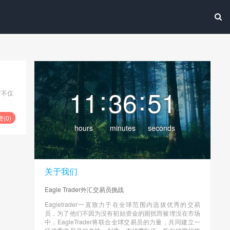
:
:
11
36
52
它不仅
赞(
0
)
hours
minutes
seconds
关于我们
Eagle Trader外汇交易员挑战
Eagletrader一直致力于在全球范围内选拔优秀的交易
员，为了他们不因为没有初始资金的困扰而被埋没在市场
中，EagleTrader将联合全球交易员的力量，共同建立一