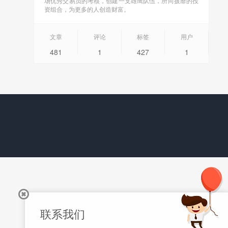
场优秀交易员的考核，创建一支雄鹰队伍，所向披靡的投
资组合，为更多的人创造财富。
文章
评论
标签
用户
481
1
427
1
联系我们