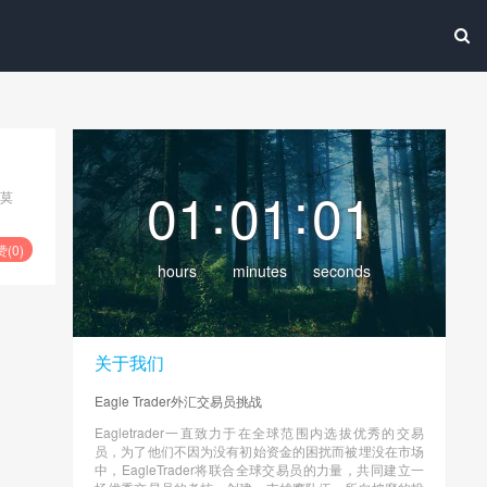
:
:
01
01
01
幻莫
赞(
0
)
hours
minutes
seconds
关于我们
Eagle Trader外汇交易员挑战
Eagletrader一直致力于在全球范围内选拔优秀的交易
员，为了他们不因为没有初始资金的困扰而被埋没在市场
中，EagleTrader将联合全球交易员的力量，共同建立一