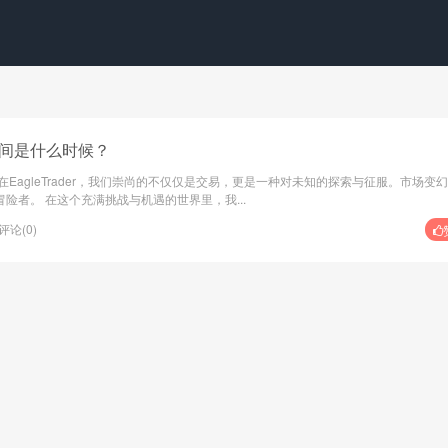
间是什么时候？
EagleTrader，我们崇尚的不仅仅是交易，更是一种对未知的探索与征服。市场变
险者。 在这个充满挑战与机遇的世界里，我...
评论(0)