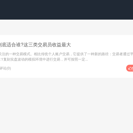
营交易到底适合谁?这三类交易员收益最大
关注的一种交易模式。相比传统个人账户交易，它提供了一种新的路径：交易者通过
1复刻实盘波动的模拟环境中进行交易，并可按照一定...
评论(0)