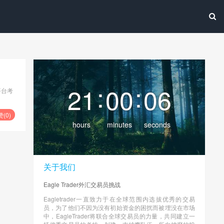
:
:
21
00
07
平台考
赞(
0
)
hours
minutes
seconds
关于我们
Eagle Trader外汇交易员挑战
Eagletrader一直致力于在全球范围内选拔优秀的交易
员，为了他们不因为没有初始资金的困扰而被埋没在市场
中，EagleTrader将联合全球交易员的力量，共同建立一