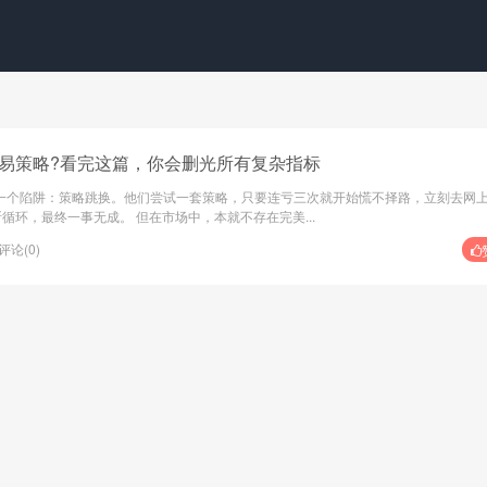
易策略?看完这篇，你会删光所有复杂指标
一个陷阱：策略跳换。他们尝试一套策略，只要连亏三次就开始慌不择路，立刻去网
循环，最终一事无成。 但在市场中，本就不存在完美...
评论(0)