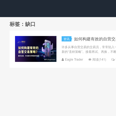
标签：缺口
如何构建有效的自营交
资讯
许多从事自营交易的交易员，常常陷入
新的“圣杯策略”。接着再试、再换，不断
Eagle Trader
阅读(141)