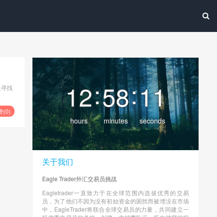
:
:
12
58
11
上寻找
赞(
0
)
hours
minutes
seconds
关于我们
Eagle Trader外汇交易员挑战
Eagletrader一直致力于在全球范围内选拔优秀的交易
员，为了他们不因为没有初始资金的困扰而被埋没在市场
中，EagleTrader将联合全球交易员的力量，共同建立一