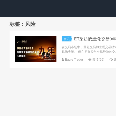
标签：风险
ET采访|做量化交易
资讯
在交易市场中，量化交易和主观交易经
临场决策。 但在拥有多年交易经验的交
Eagle Trader
阅读(65)
评