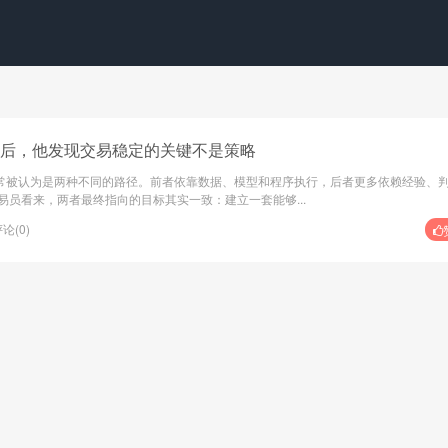
9年后，他发现交易稳定的关键不是策略
常被认为是两种不同的路径。前者依靠数据、模型和程序执行，后者更多依赖经验、
易员看来，两者最终指向的目标其实一致：建立一套能够...
论(0)