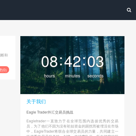
:
:
08
42
04
判断和
赞(
0
)
hours
minutes
seconds
关于我们
Eagle Trader外汇交易员挑战
Eagletrader一直致力于在全球范围内选拔优秀的交易
员，为了他们不因为没有初始资金的困扰而被埋没在市场
中，EagleTrader将联合全球交易员的力量，共同建立一