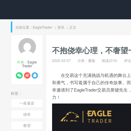
当前位置：
EagleTrader
资讯
正文
>
>
​不抱侥幸心理，不奢望
2025-02-07
分类：
资讯
阅读(310)
评论(
作者：
Eagle
Trader
在交易这个充满挑战与机遇的舞台上
和勇气，书写着属于自己的传奇故事。而
幸邀请到了EagleTrader交易员黄
标签：
力！
一夜暴富
侥幸
奢望