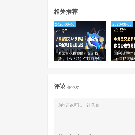
相关推荐
2026-08-06
2026-08-05
多套量化模型捕捉黄金趋
小资金交易
势，【金太狼】何以跻身明
在寻找突破
星信号源榜单?
评论
抢沙发