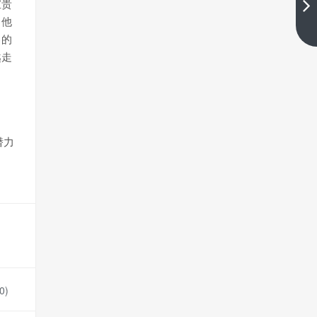
可或缺
宝贵
出他
下一篇
己的
越走
潜力
0
)