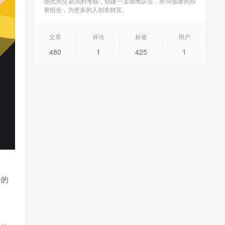
场优秀交易员的考核，创建一支雄鹰队伍，所向披靡的投
资组合，为更多的人创造财富。
文章
评论
标签
用户
480
1
425
1
迷的
。