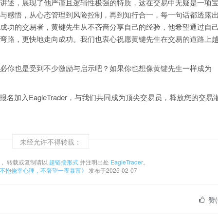
讲述，展现了他严谨且逻辑性极强的特质，这在交易中无疑是一项
与感悟，从心态管理到风险控制，再到知行合一，每一句话都透露
成功的交易者，黄键先生从不吝啬分享自己的经验，他希望通过自
弯路，更快地走向成功。我们也衷心祝愿黄键先生在交易的道路上
必你也是受到不少激励与启示吧？如果你也想像黄键先生一样成为
.com.cn/立即报名加入EagleTrader，与我们共同成为顶尖交易员，释放您的交易
未经允许不得转载：
， 转载或复制请以
超链接形式
并注明出处
EagleTrader
。
​不抱侥幸心理，不奢望一夜暴富》
发布于2025-02-07
赞(