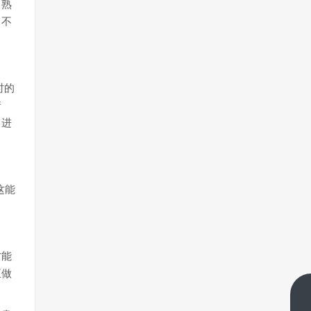
己熟
，不
时的
情
，进
这能
才能
正做
​跟单投资：市场分析基础为何不