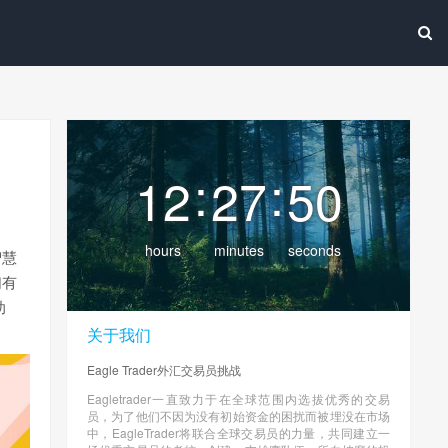
:
:
12
27
51
hours
minutes
seconds
智慧
们有
助
关于我们
Eagle Trader外汇交易员挑战
Eagletrader一直致力于在全球范围内选拔优秀的交易
员，为了他们不因为没有初始资金的困扰而被埋没在市场
中，EagleTrader将联合全球交易员的力量，共同建立一