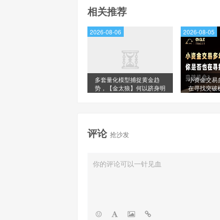
相关推荐
2026-08-06
2026-08-05
多套量化模型捕捉黄金趋
小资金交易
势，【金太狼】何以跻身明
在寻找突破
星信号源榜单?
评论
抢沙发