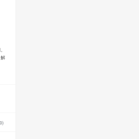
润。
了解
0
)