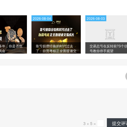
2026-08-04
2026-08-03
多年，你是否也
靠亏损攒经验的时代过去
交易总亏在反转前?3个
机会
了：自营考核正全面提速交
号教你停手观望
易成长
提交评
3 + 5 =