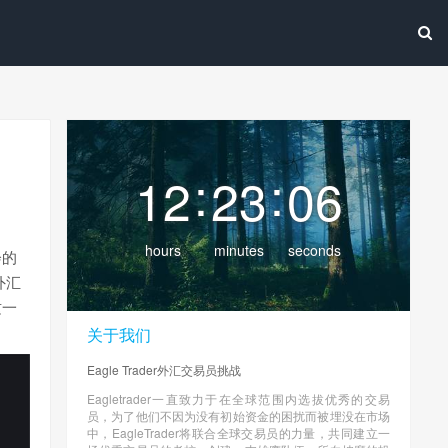
:
:
12
23
06
hours
minutes
seconds
会的
外汇
这一
关于我们
Eagle Trader外汇交易员挑战
Eagletrader一直致力于在全球范围内选拔优秀的交易
员，为了他们不因为没有初始资金的困扰而被埋没在市场
中，EagleTrader将联合全球交易员的力量，共同建立一