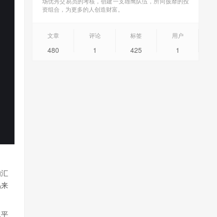
场优秀交易员的考核，创建一支雄鹰队伍，所向披靡的投
资组合，为更多的人创造财富。
文章
评论
标签
用户
480
1
425
1
的汇
易来
水平