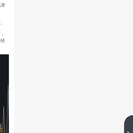
视潜
析。
素，
结经
市场波动大，风险管理策略如何
筑造交易防线？