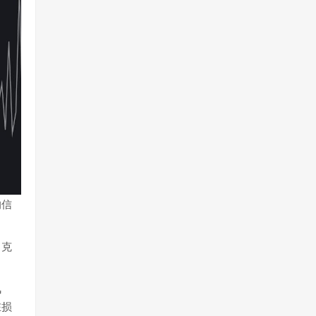
的信
了克
风
在损