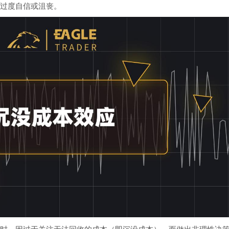
过度自信或沮丧。
时，因过于关注无法回收的成本（即沉没成本），而做出非理性决