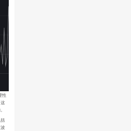
理性
。这
响。
包括
值波