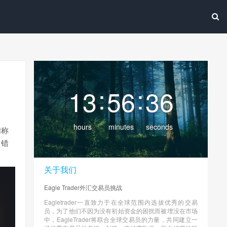
:
:
13
56
38
hours
minutes
seconds
们称
出错
关于我们
Eagle Trader外汇交易员挑战
Eagletrader一直致力于在全球范围内选拔优秀的交易
员，为了他们不因为没有初始资金的困扰而被埋没在市场
中，EagleTrader将联合全球交易员的力量，共同建立一