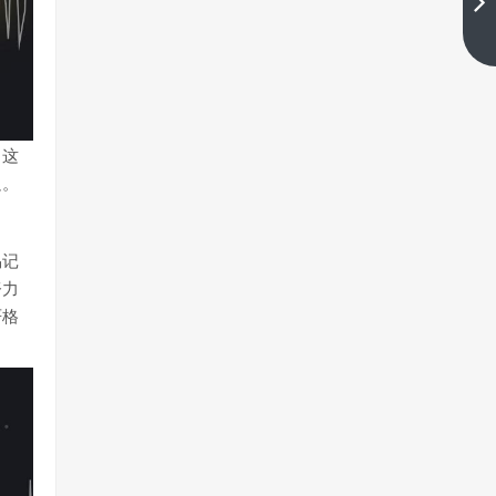
下一篇
，这
足。
。
易记
努力
严格