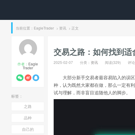
当前位置：
EagleTrader
资讯
正文
>
>
​交易之路：如何找到
2025-02-07
分类：
资讯
阅读(329)
评论(
作者：
Eagle
Trader
大部分新手交易者最容易陷入的误区
种，认为既然大家都在做，那么一定有利
试与理解，而非盲目追随他人的脚步。
标签：
之路
品种
自己的