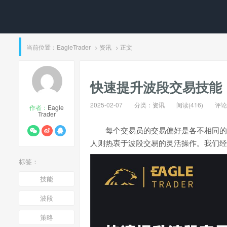
当前位置：
EagleTrader
资讯
正文
>
>
快速提升波段交易技能
2025-02-07
分类：
资讯
阅读(416)
评论(
作者：
Eagle
Trader
每个交易员的交易偏好是各不相同的
人则热衷于波段交易的灵活操作。我们经
标签：
技能
波段
策略