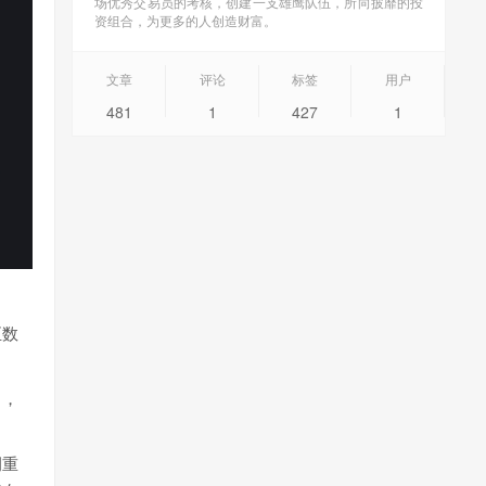
场优秀交易员的考核，创建一支雄鹰队伍，所向披靡的投
资组合，为更多的人创造财富。
文章
评论
标签
用户
481
1
427
1
至数
向，
侧重