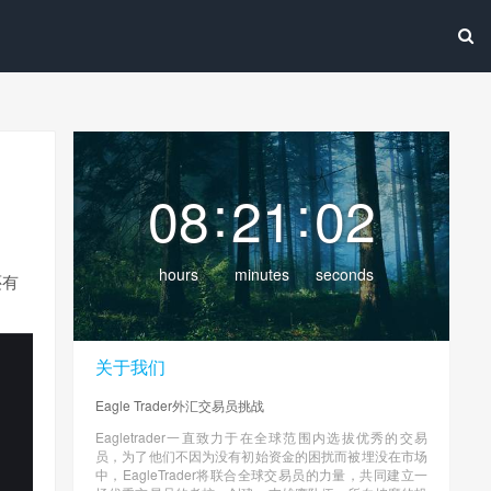
:
:
08
21
03
hours
minutes
seconds
还有
关于我们
Eagle Trader外汇交易员挑战
Eagletrader一直致力于在全球范围内选拔优秀的交易
员，为了他们不因为没有初始资金的困扰而被埋没在市场
中，EagleTrader将联合全球交易员的力量，共同建立一