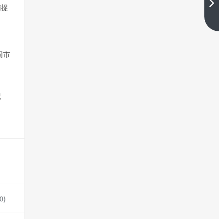
损点设置技巧
捕捉
下一篇
同市
出
纪
0
)