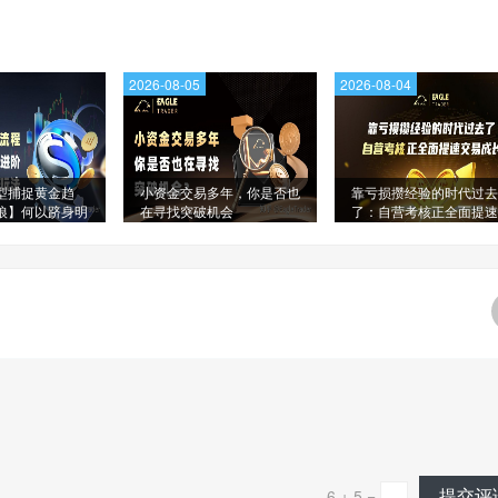
2026-08-05
2026-08-04
型捕捉黄金趋
小资金交易多年，你是否也
靠亏损攒经验的时代过去
狼】何以跻身明
在寻找突破机会
了：自营考核正全面提速
单?
易成长
提交评
6 + 5 =