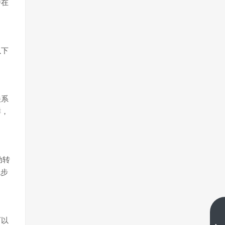
潜在
以下
关系
鲜，
动转
稳步
精准控制交易亏损：掌握关键止
可以