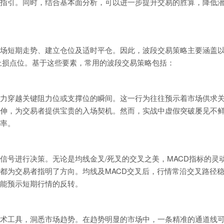
指引。同时，结合基本面分析，可以进一步提升交易的胜算，降低
场短期走势、建立仓位及适时平仓。因此，波段交易策略主要涵盖
止损点位。基于这些要素，常用的波段交易策略包括：
力穿越关键阻力位或支撑位的瞬间。这一行为往往预示着市场供求
伸，为交易者提供宝贵的入场契机。然而，实战中虚假突破屡见不
率。
信号进行决策。无论是均线金叉/死叉的交叉之美，MACD指标的灵
都为交易者指明了方向。均线及MACD交叉后，行情常沿交叉路径
能预示短期行情的反转。
术工具，洞悉市场趋势。在趋势明显的市场中，一条精准的通道线