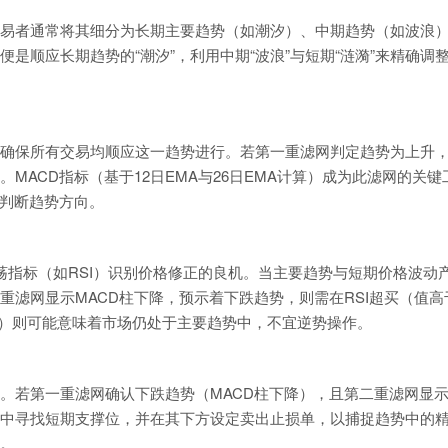
易者通常将其细分为长期主要趋势（如潮汐）、中期趋势（如波浪
是顺应长期趋势的“潮汐”，利用中期“波浪”与短期“涟漪”来精确调
确保所有交易均顺应这一趋势进行。若第一重滤网判定趋势为上升
MACD指标（基于12日EMA与26日EMA计算）成为此滤网的关键
速判断趋势方向。
荡指标（如RSI）识别价格修正的良机。当主要趋势与短期价格波动
重滤网显示MACD柱下降，预示着下跌趋势，则需在RSI超买（值高
30）则可能意味着市场仍处于主要趋势中，不宜逆势操作。
。若第一重滤网确认下跌趋势（MACD柱下降），且第二重滤网显示R
中寻找短期支撑位，并在其下方设定卖出止损单，以捕捉趋势中的
。