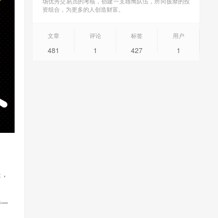
场优秀交易员的考核，创建一支雄鹰队伍，所向披靡的投
资组合，为更多的人创造财富。
文章
评论
标签
用户
481
1
427
1
是，
持一