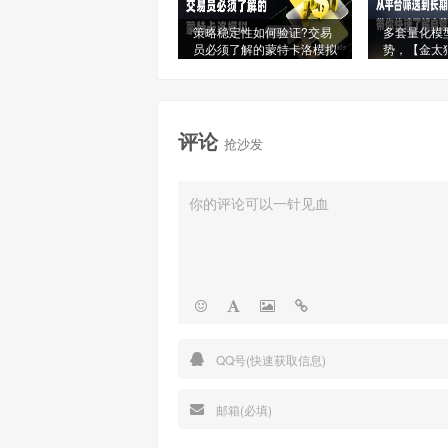
策略稳定性如何验证?交易
多套量化模
员必须了解的蒙特卡洛模拟
势，【金太
星信号源榜
评论
抢沙发