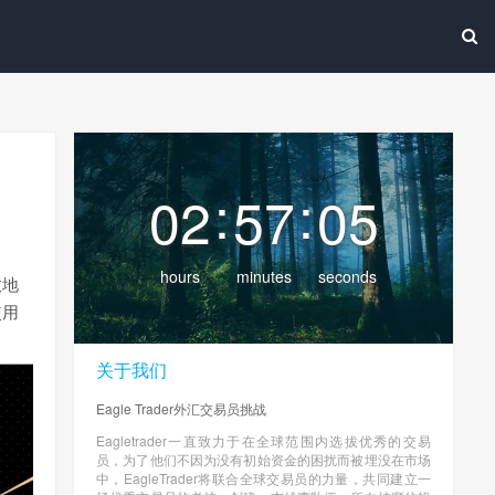
:
:
02
57
06
hours
minutes
seconds
效地
使用
关于我们
Eagle Trader外汇交易员挑战
Eagletrader一直致力于在全球范围内选拔优秀的交易
员，为了他们不因为没有初始资金的困扰而被埋没在市场
中，EagleTrader将联合全球交易员的力量，共同建立一