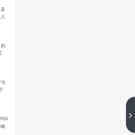
）及
整入
，则
工
产生
于
掌握盈利新技能：网格交易法分
享
SI
下一篇
精确