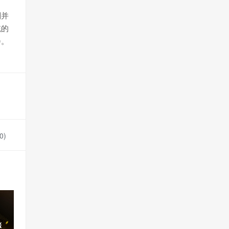
别并
统的
会。
0
)