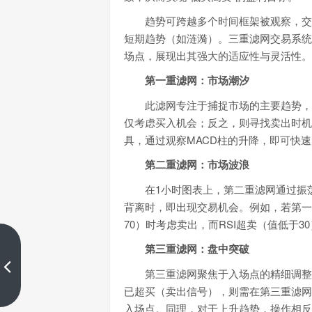
趋势可跨越多个时间框架被观察，交
短期趋势（如涟漪）。三重滤网交易系统便
场点，展现出其强大的适应性与灵活性。
第一重滤网：市场潮汐
此滤网专注于捕捉市场的主要趋势，
仅考虑买入机会；反之，则寻找卖出时机。
具，通过观察MACD柱的升降，即可快
第二重滤网：市场波浪
在1小时图表上，第二重滤网通过振
背离时，即出现交易机会。例如，若第一
70）时考虑卖出，而RSI超卖（值低于
第三重滤网：盘中突破
K线图新玩法：利用PinBar精准捕
捉市场反转
第三重滤网聚焦于入场点的精细调整
上一篇
已超买（卖出信号），则需在第三重滤网
入场点。同理，对于上升趋势，操作相反