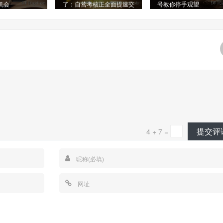
机会
了：自营考核正全面提速交
号教你停手观望
易成长
提交评
4 + 7 =