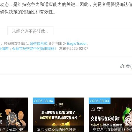
动态，是维持竞争力和适应能力的关键。因此，交易者需警惕确认
确保决策的准确性和有效性。
未经允许不得转载：
， 转载或复制请以
超链接形式
并注明出处
EagleTrader
。
认偏差：金融市场交易中的隐形障碍》
发布于2025-02-07
赞(
2026-08-04
2026-08-03
多年，你是否也
靠亏损攒经验的时代过去
交易总亏在反转前?3个