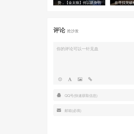
势，【金太狼】何以跻身明
在寻找突破
星信号源榜单?
评论
抢沙发