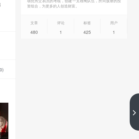
场优秀交易员的考核，创建一支雄鹰队伍，所向披靡的投
偏
资组合，为更多的人创造财富。
文章
评论
标签
用户
480
1
425
1
0
)
你最激动人心的交易瞬间是什么
时候？
下一篇
信