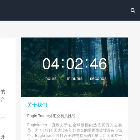
:
:
04
02
47
hours
minutes
seconds
符的
符合
关于我们
Eagle Trader外汇交易员挑战
某一
Eagletrader一直致力于在全球范围内选拔优秀的交易
员，为了他们不因为没有初始资金的困扰而被埋没在市场
中，EagleTrader将联合全球交易员的力量，共同建立一
持开