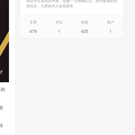
场优秀交易员的考核，创建一支雄鹰队伍，所向披靡的投
资组合，为更多的人创造财富。
文章
评论
标签
用户
479
1
425
1
，助
能
待