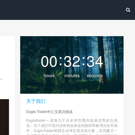
:
:
00
32
36
hours
minutes
seconds
题。
关于我们
Eagle Trader外汇交易员挑战
Eagletrader一直致力于在全球范围内选拔优秀的交易
员，为了他们不因为没有初始资金的困扰而被埋没在市场
中，EagleTrader将联合全球交易员的力量，共同建立一