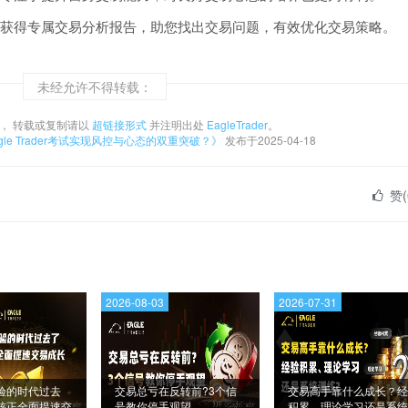
得专属交易分析报告，助您找出交易问题，有效优化交易策略。
未经允许不得转载：
， 转载或复制请以
超链接形式
并注明出处
EagleTrader
。
le Trader考试实现风控与心态的双重突破？》
发布于2025-04-18
赞(
2026-08-03
2026-07-31
验的时代过去
交易总亏在反转前?3个信
交易高手靠什么成长？经
核正全面提速交
号教你停手观望
积累、理论学习还是系统