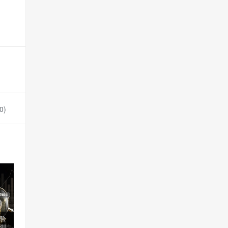
0
)
验
训