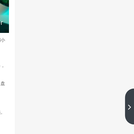
到小
略，
复盘
Eagle Trader：如何在自营交易考
试中重塑正确心态
损。
下一篇