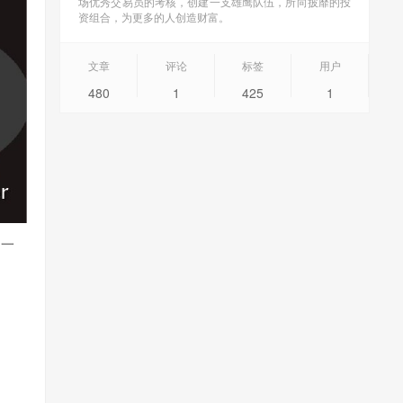
场优秀交易员的考核，创建一支雄鹰队伍，所向披靡的投
资组合，为更多的人创造财富。
文章
评论
标签
用户
480
1
425
1
易一