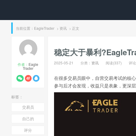
当前位置：
EagleTrader
资讯
正文
>
>
稳定大于暴利?Eagle
2025-05-21
分类：
资讯
阅读(337)
评论(
作者：
Eagle
Trader
在很多交易员眼中，自营交易考试的核心
参与后才会发现，收益只是表象，更深层
标签：
交易员
自己的
评分