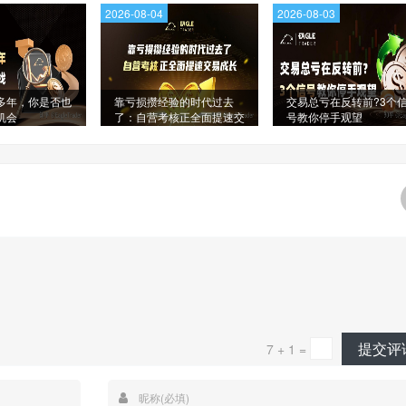
2026-08-04
2026-08-03
多年，你是否也
靠亏损攒经验的时代过去
交易总亏在反转前?3个
机会
了：自营考核正全面提速交
号教你停手观望
易成长
提交评
7 + 1 =