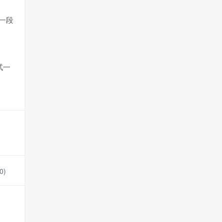
一段
试一
0
)