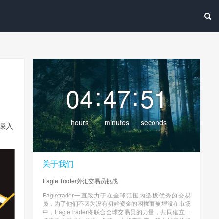
:
:
04
47
52
hours
minutes
seconds
深入
关于我们
Eagle Trader外汇交易员挑战
Eagletrader一直致力于在全球范围内选拔优秀的交易
员，为了他们不因为没有初始资金的困扰而被埋没在市场
中，EagleTrader将联合全球交易员的力量，共同建立一