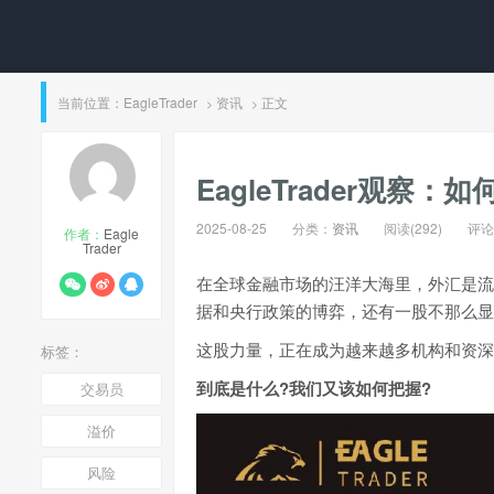
当前位置：
EagleTrader
资讯
正文
>
>
EagleTrader观
2025-08-25
分类：
资讯
阅读(292)
评论(
作者：
Eagle
Trader
在全球金融市场的汪洋大海里，外汇是流
据和央行政策的博弈，还有一股不那么显
这股力量，正在成为越来越多机构和资深
标签：
到底是什么?我们又该如何把握?
交易员
溢价
风险