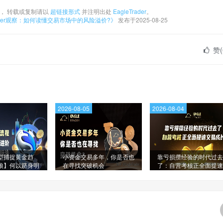
， 转载或复制请以
超链接形式
并注明出处
EagleTrader
。
rader观察：如何读懂交易市场中的风险溢价?》
发布于2025-08-25
赞(
2026-08-05
2026-08-04
型捕捉黄金趋
小资金交易多年，你是否也
靠亏损攒经验的时代过去
狼】何以跻身明
在寻找突破机会
了：自营考核正全面提速
单?
易成长