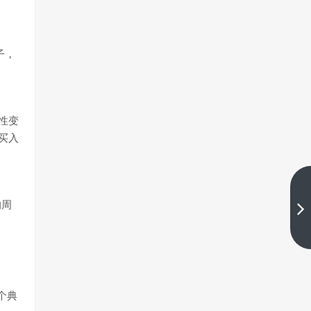
子，
性变
买入
EagleTrader交易员采访|耐心等待
的周
最佳点位，才是交易的关键
。
下一篇
。
个典