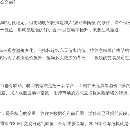
么交易?
波动时期很稳定。但更聪明的做法是加入“波动率阈值”的条件。举个例
于低位，那就是建仓的好机会;一旦波动率抬升，就要注意撤退。
指标来观察溢价变化。当指标连续几天偏离均值，往往意味着价格结构
元，就出现了看涨溢价飙升、但净多头减少的背离——敏锐的交易员通过
市都有联动。聪明的做法是把三者结合，比如在美元风险溢价回落
利差、买入欧股波动率指数，用跨市场的方式去捕捉风险情绪的转折
异，是最核心的变量。往往在数据公布前几周，溢价就已经提前反映
常在3-5个交易日达到峰值，然后逐步衰减。2024年红海危机就是