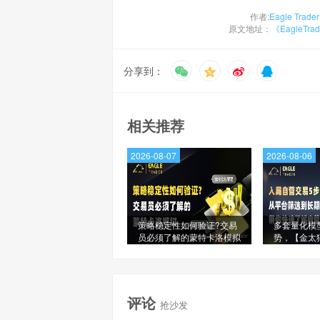
作者:
Eagle Trader
原文地址：
《EagleT
分享到：
相关推荐
2026-08-07
2026-08-06
策略稳定性如何验证?交易
多套量化模
员必须了解的蒙特卡洛模拟
势，【金太
星信号源榜
评论
抢沙发