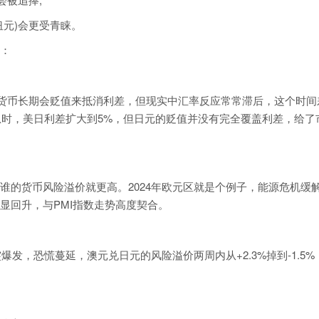
纽元)会更受青睐。
：
息货币长期会贬值来抵消利差，但现实中汇率反应常常滞后，这个时间
加息时，美日利差扩大到5%，但日元的贬值并没有完全覆盖利差，给了
谁的货币风险溢价就更高。2024年欧元区就是个例子，能源危机缓
显回升，与PMI指数走势高度契合。
爆发，恐慌蔓延，澳元兑日元的风险溢价两周内从+2.3%掉到-1.5%