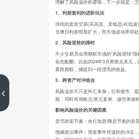
理解了风险溢价的逻辑，下一步就是：怎
1、利差套利的进阶玩法
传统的套息交易(买高息、卖低息)在低
当澳日利差明显扩大，而市场波动率却处
2、风险逆转的择时
不少交易员会用期权市场的“风险逆转”
化在酝酿。比如2024年3月英镑兑美
看跌期权，捕捉到一段漂亮的收益。
3、跨资产对冲组合
EagleTrader交易员采访|交易是一
风险溢价不只是外汇本身，它和债市、股
场概率游戏
期，同时布局欧元/美元多单、做空美德
上一篇
影响风险溢价的关键因素
货币政策节奏：央行加息/降息节奏的差
地缘政治事件：突发事件对溢价的冲击，通