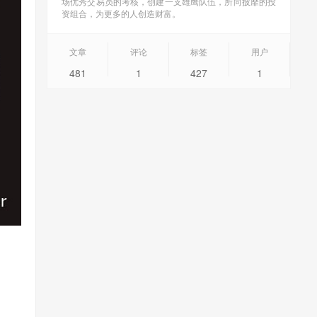
场优秀交易员的考核，创建一支雄鹰队伍，所向披靡的投
资组合，为更多的人创造财富。
文章
评论
标签
用户
481
1
427
1