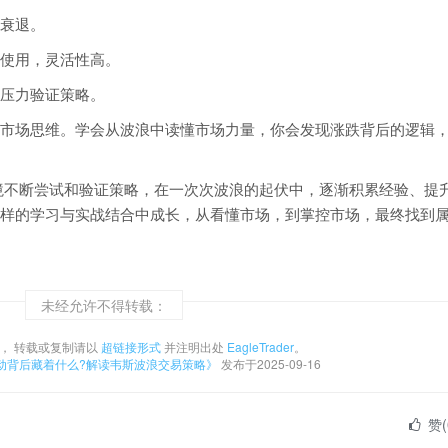
衰退。
图均可使用，灵活性高。
压力验证策略。
市场思维。学会从波浪中读懂市场力量，你会发现涨跌背后的逻辑
模拟环境不断尝试和验证策略，在一次次波浪的起伏中，逐渐积累经验、提
样的学习与实战结合中成长，从看懂市场，到掌控市场，最终找到
未经允许不得转载：
， 转载或复制请以
超链接形式
并注明出处
EagleTrader
。
动背后藏着什么?解读韦斯波浪交易策略》
发布于2025-09-16
赞(