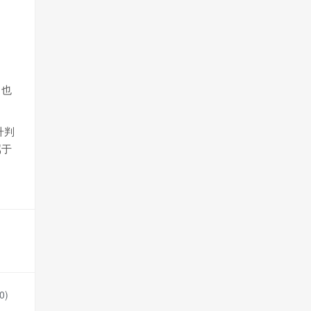
，也
升判
属于
0
)