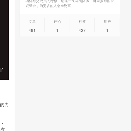
场优秀交易员的考核，创建一支雄鹰队伍，所向披靡的投
资组合，为更多的人创造财富。
文章
评论
标签
用户
481
1
427
1
后的力
化，
观察