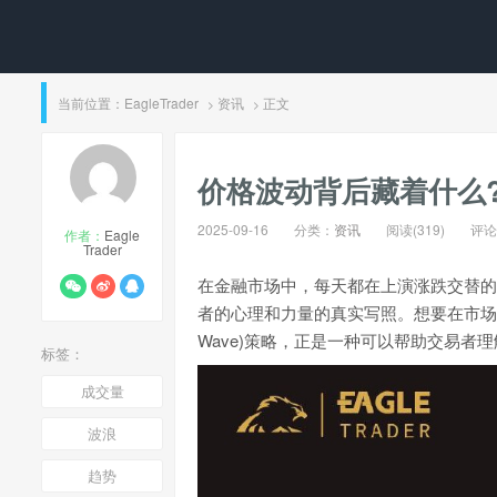
当前位置：
EagleTrader
资讯
正文
>
>
价格波动背后藏着什么
2025-09-16
分类：
资讯
阅读(319)
评论(
作者：
Eagle
Trader
在金融市场中，每天都在上演涨跌交替的
者的心理和力量的真实写照。想要在市场
Wave)策略，正是一种可以帮助交易者
标签：
成交量
波浪
趋势