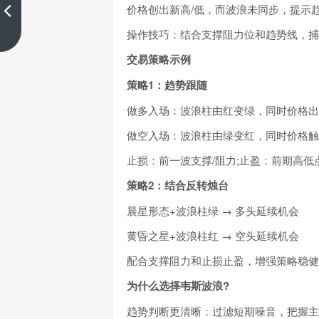
沙，顶尖交易者齐聚，诚邀您共
价格创出新高/低，而波浪未同步，提示
赴
操作技巧：结合支撑阻力位和趋势线，捕
上一篇
交易策略示例
策略1：趋势跟随
做多入场：波浪柱由红变绿，同时价格出
做空入场：波浪柱由绿变红，同时价格触
止损：前一波支撑/阻力;止盈：前期高
策略2：结合反转烛台
晨星形态+波浪柱绿 → 多头延续机会
黄昏之星+波浪柱红 → 空头延续机会
配合支撑阻力和止损止盈，增强策略稳健
为什么选择韦斯波浪?
趋势判断更清晰：过滤短期噪音，把握主