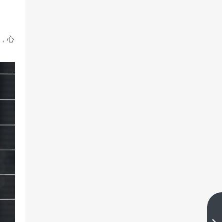
，心
自营交易靠谱嘛?对新手来说是机
会还是陷阱