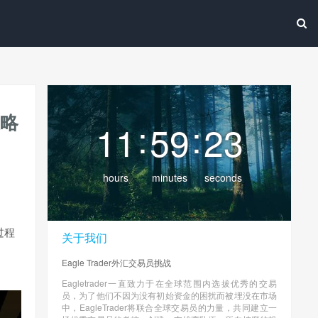
策略
:
:
11
59
25
hours
minutes
seconds
过程
关于我们
Eagle Trader外汇交易员挑战
Eagletrader一直致力于在全球范围内选拔优秀的交易
员，为了他们不因为没有初始资金的困扰而被埋没在市场
中，EagleTrader将联合全球交易员的力量，共同建立一