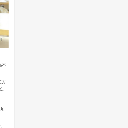
远不
三方
张。
执
控。