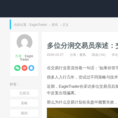
当前位置：
EagleTrader
资讯
正文
>
>
多位分润交易员亲述：
2026-03-27
分类：
资讯
阅读(144)
评论(
作者：
Eagle
Trader
在交易行业里流传着一句话：“如果你管
很多人入行几年，尝试过不同策略与技术
标签：
近期，EagleTrader在采访多位交
中反复出现偏离。
交易员
那么为什么交易计划在实盘中频繁失效，
策略
规则